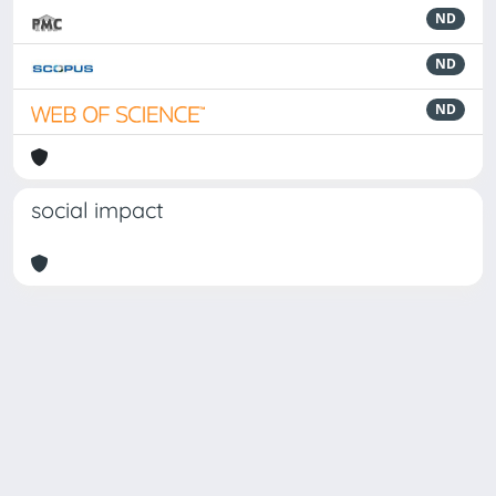
ND
ND
ND
social impact
Powered by
IRIS
-
about IRIS
-
Utilizzo dei cookie
Copyright © 2026