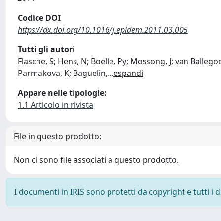
Codice DOI
https://dx.doi.org/10.1016/j.epidem.2011.03.005
Tutti gli autori
Flasche, S; Hens, N; Boelle, Py; Mossong, J; van Ballegoo
Parmakova, K; Baguelin,
...
espandi
Appare nelle tipologie:
1.1 Articolo in rivista
File in questo prodotto:
Non ci sono file associati a questo prodotto.
I documenti in IRIS sono protetti da copyright e tutti i di