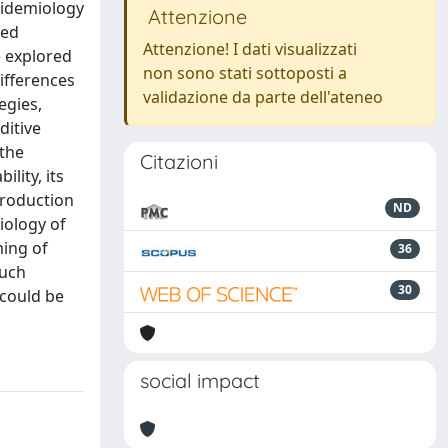
epidemiology
Attenzione
ced
Attenzione! I dati visualizzati
e explored
non sono stati sottoposti a
differences
validazione da parte dell'ateneo
egies,
ditive
 the
Citazioni
lity, its
production
ND
iology of
ming of
36
much
30
 could be
social impact