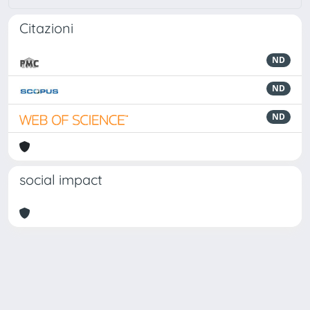
Citazioni
ND
ND
ND
social impact