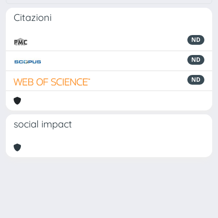
Citazioni
ND
ND
ND
social impact