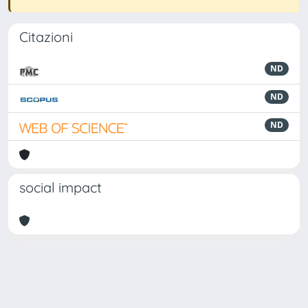
Citazioni
ND
ND
ND
social impact