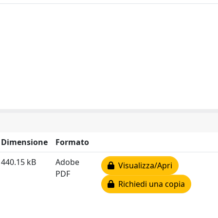
Dimensione
Formato
440.15 kB
Adobe
Visualizza/Apri
PDF
Richiedi una copia