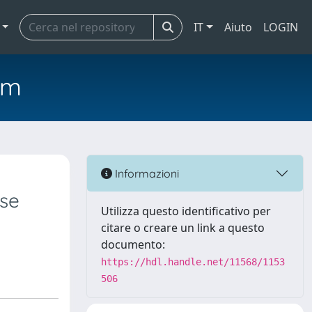
IT
Aiuto
LOGIN
em
Informazioni
use
Utilizza questo identificativo per
citare o creare un link a questo
documento:
https://hdl.handle.net/11568/1153
506