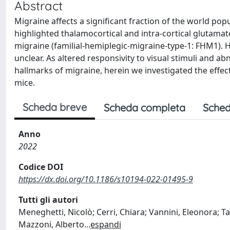
Abstract
Migraine affects a significant fraction of the world popu
highlighted thalamocortical and intra-cortical glutama
migraine (familial-hemiplegic-migraine-type-1: FHM1). H
unclear. As altered responsivity to visual stimuli and
hallmarks of migraine, herein we investigated the effec
mice.
Scheda breve
Scheda completa
Sched
Anno
2022
Codice DOI
https://dx.doi.org/10.1186/s10194-022-01495-9
Tutti gli autori
Meneghetti, Nicolò; Cerri, Chiara; Vannini, Eleonora; Ta
Mazzoni, Alberto
...
espandi