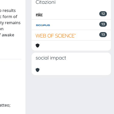
Citazioni
o results
12
c form of
ity remains
13
on
of awake
13
social impact
atteo;