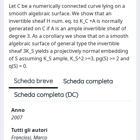
Let C be a numerically connected curve lying on a
smooth algebraic surface. We show that an
invertible sheaf H num. eq. to K_C +A is normally
generated on C if A is an ample invertible sheaf of
degree 3. As a corollary we show that on a smooth
algebraic surface of general type the invertible
sheaf 3K_S yields a projectively normal embedding
of S assuming K_S ample, K_S^2 >=3, pg(S) >= 2 and
q(S) = 0.
Scheda breve
Scheda completa
Scheda completa (DC)
Anno
2007
Tutti gli autori
Franciosi, Marco