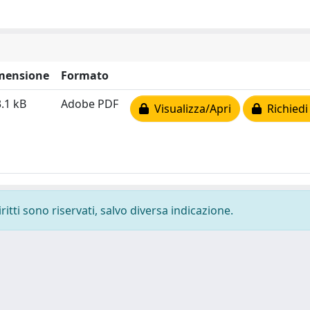
mensione
Formato
.1 kB
Adobe PDF
Visualizza/Apri
Richiedi
ritti sono riservati, salvo diversa indicazione.