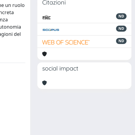
Citazioni
ume un ruolo
oncreta
ND
enza
 autonomia
ND
agioni del
ND
social impact