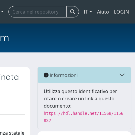
IT
Aiuto
LOGIN
em
tinata
Informazioni
Utilizza questo identificativo per
citare o creare un link a questo
documento:
https://hdl.handle.net/11568/1156
832
nza statale