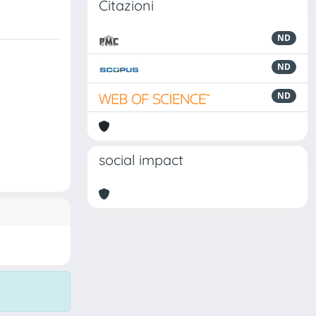
Citazioni
ND
ND
ND
social impact