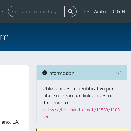
IT
Aiuto
LOGIN
em
Informazioni
Utilizza questo identificativo per
citare o creare un link a questo
documento:
https://hdl.handle.net/11568/1160
626
ano. L'A.,