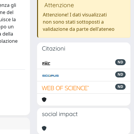
Attenzione
enza gli
one del
Attenzione! I dati visualizzati
isce la
non sono stati sottoposti a
Dopo un
validazione da parte dell'ateneo
 della
iolazione
Citazioni
ND
ND
ND
social impact