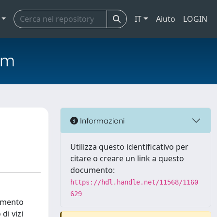
IT
Aiuto
LOGIN
em
Informazioni
Utilizza questo identificativo per
citare o creare un link a questo
documento:
https://hdl.handle.net/11568/1160
629
iamento
di vizi