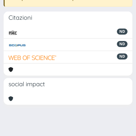
Citazioni
ND
ND
ND
social impact