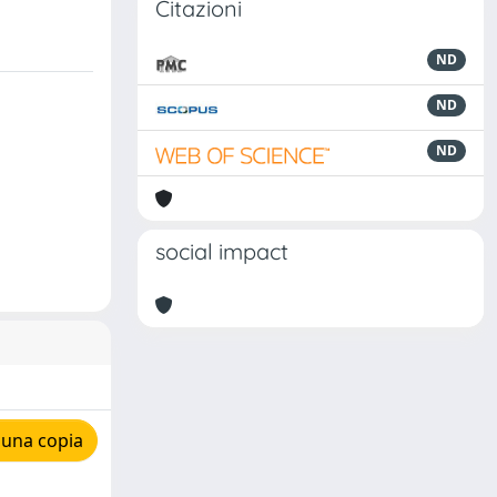
Citazioni
ND
ND
ND
social impact
 una copia