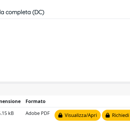
a completa (DC)
mensione
Formato
.15 kB
Adobe PDF
Visualizza/Apri
Richiedi