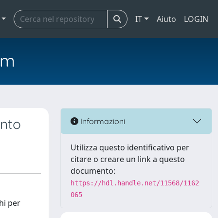
IT
Aiuto
LOGIN
em
ento
Informazioni
Utilizza questo identificativo per
citare o creare un link a questo
documento:
https://hdl.handle.net/11568/1162
065
hi per