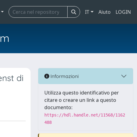
IT
Aiuto
LOGIN
em
nst di
Informazioni
Utilizza questo identificativo per
citare o creare un link a questo
documento:
https://hdl.handle.net/11568/1162
488