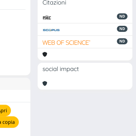
Citazioni
ND
ND
ND
social impact
pri
a copia