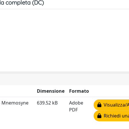
a completa (DC)
Dimensione
Formato
O - Mnemosyne
639.52 kB
Adobe
Visualizza/A
PDF
Richiedi un