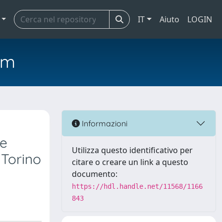
IT
Aiuto
LOGIN
em
Informazioni
 e
Utilizza questo identificativo per
, Torino
citare o creare un link a questo
documento:
https://hdl.handle.net/11568/1166
843