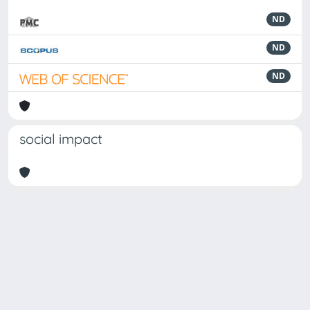
ND
ND
ND
social impact
Powered by
IRIS
-
about IRIS
-
Utilizzo dei cookie
Copyright © 2026