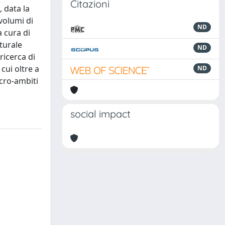
Citazioni
, data la
 volumi di
ND
a cura di
lturale
ND
ricerca di
cui oltre a
ND
acro-ambiti
social impact