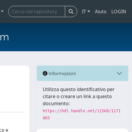
IT
Aiuto
LOGIN
em
Informazioni
Utilizza questo identificativo per
citare o creare un link a questo
documento:
https://hdl.handle.net/11568/1171
065
co e