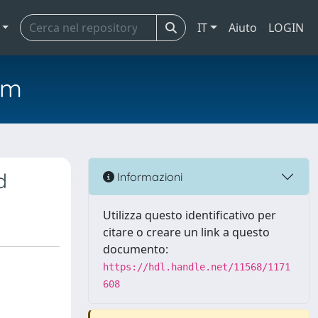
IT
Aiuto
LOGIN
em
d
Informazioni
Utilizza questo identificativo per
citare o creare un link a questo
documento:
https://hdl.handle.net/11568/1171
608