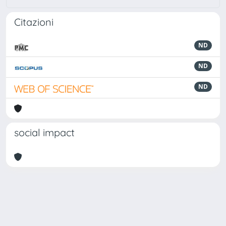
Citazioni
ND
ND
ND
social impact