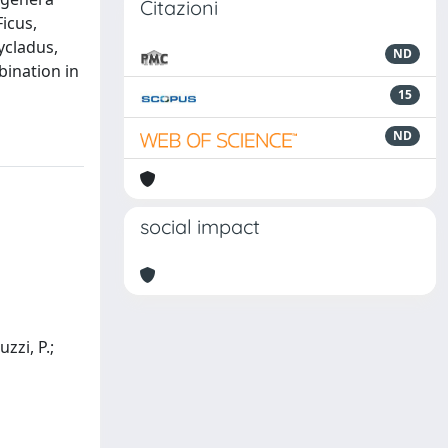
Citazioni
icus,
ycladus,
ND
bination in
15
ND
social impact
zzi, P.;