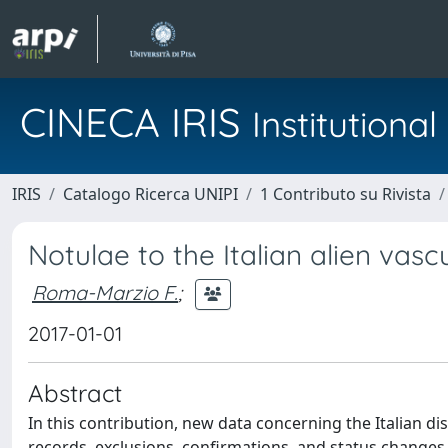
CINECA IRIS
Institution
IRIS
Catalogo Ricerca UNIPI
1 Contributo su Rivista
Notulae to the Italian alien vascu
Roma-Marzio F.
;
2017-01-01
Abstract
In this contribution, new data concerning the Italian dis
records, exclusions, confirmations, and status changes f