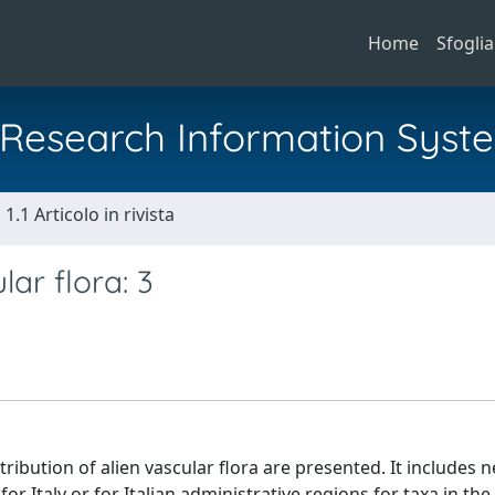
Home
Sfoglia
al Research Information Syst
1.1 Articolo in rivista
lar flora: 3
tribution of alien vascular flora are presented. It includes 
or Italy or for Italian administrative regions for taxa in th