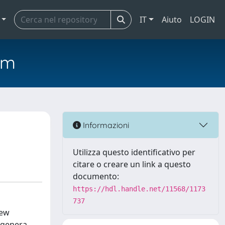
IT
Aiuto
LOGIN
em
Informazioni
Utilizza questo identificativo per
citare o creare un link a questo
documento:
https://hdl.handle.net/11568/1173
737
new
e genera