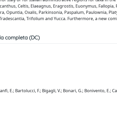
canthus, Celtis, Elaeagnus, Eragrostis, Euonymus, Fallopia, F
a, Opuntia, Oxalis, Parkinsonia, Paspalum, Paulownia, Plat
, Tradescantia, Trifolium and Yucca. Furthermore, a new com
a completa (DC)
fi, E.; Bartolucci, F.; Bigagli, V.; Bonari, G.; Bonivento, E.; Cau