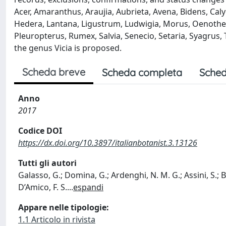
Acer, Amaranthus, Araujia, Aubrieta, Avena, Bidens, Caly
Hedera, Lantana, Ligustrum, Ludwigia, Morus, Oenother
Pleuropterus, Rumex, Salvia, Senecio, Setaria, Syagrus
the genus Vicia is proposed.
Scheda breve
Scheda completa
Sched
Anno
2017
Codice DOI
https://dx.doi.org/10.3897/italianbotanist.3.13126
Tutti gli autori
Galasso, G.; Domina, G.; Ardenghi, N. M. G.; Assini, S.; Ban
D’Amico, F. S.
...
espandi
Appare nelle tipologie:
1.1 Articolo in rivista