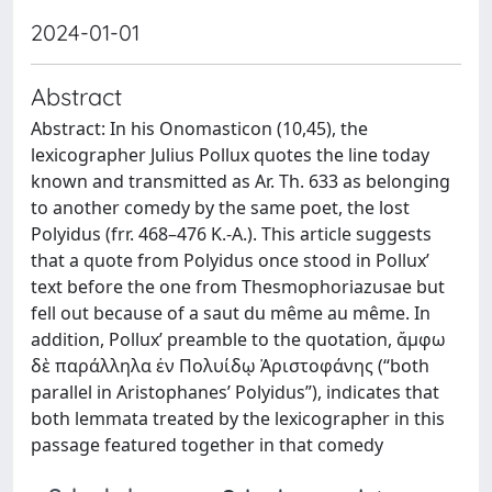
2024-01-01
Abstract
Abstract: In his Onomasticon (10,45), the
lexicographer Julius Pollux quotes the line today
known and transmitted as Ar. Th. 633 as belonging
to another comedy by the same poet, the lost
Polyidus (frr. 468–476 K.-A.). This article suggests
that a quote from Polyidus once stood in Pollux’
text before the one from Thesmophoriazusae but
fell out because of a saut du même au même. In
addition, Pollux’ preamble to the quotation, ἄμφω
δὲ παράλληλα ἐν Πολυίδῳ Ἀριστοφάνης (“both
parallel in Aristophanes’ Polyidus”), indicates that
both lemmata treated by the lexicographer in this
passage featured together in that comedy