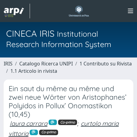
CINECA IRIS
Institutional
Research Information System
IRIS
Catalogo Ricerca UNIPI
1 Contributo su Rivista
1.1 Articolo in rivista
Ein saut du même au même und
zwei neue Wörter von Aristophanes’
Polyidos in Pollux’ Onomastikon
(10,45)
laura carrara
;
curtolo maria
Co-primo
vittoria
Co-primo