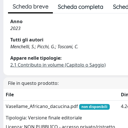
Scheda breve
Scheda completa
Sched
Anno
2023
Tutti gli autori
Menchelli, S.; Picchi, G.; Toscani, C.
Appare nelle tipologie:
2.1 Contributo in volume (Capitolo o Saggio)
File in questo prodotto:
File
Di
Vasellame_Africano_dacucina.pdf
4.
non disponibili
Tipologia: Versione finale editoriale
Licenza: NON PUBBLICO - accesso privato/ristretto