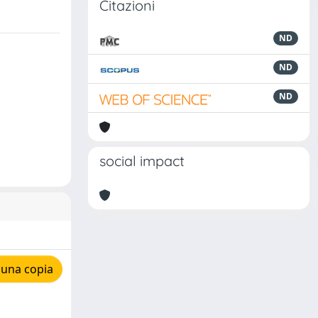
Citazioni
ND
ND
ND
social impact
 una copia