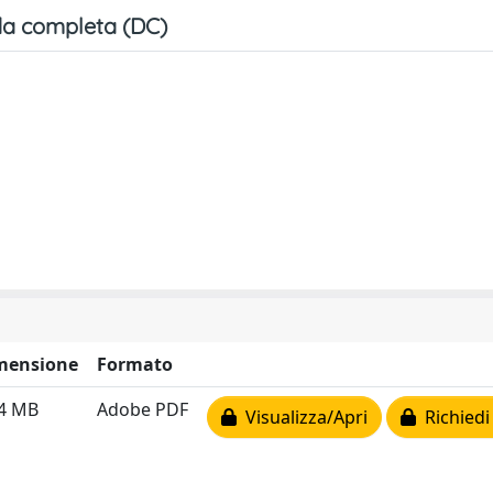
a completa (DC)
mensione
Formato
24 MB
Adobe PDF
Visualizza/Apri
Richiedi