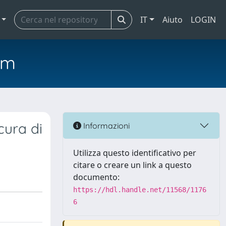
IT
Aiuto
LOGIN
em
cura di
Informazioni
Utilizza questo identificativo per
citare o creare un link a questo
documento:
https://hdl.handle.net/11568/1176
6