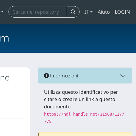
IT
Aiuto
LOGIN
em
one
Informazioni
Utilizza questo identificativo per
citare o creare un link a questo
documento:
https://hdl.handle.net/11568/1177
775