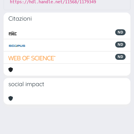
https://hdl.handle.net/11568/1179349
Citazioni
ND
ND
ND
social impact