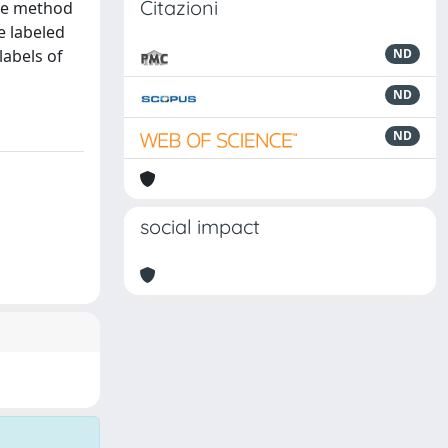
Citazioni
the method
e labeled
labels of
ND
ND
ND
social impact