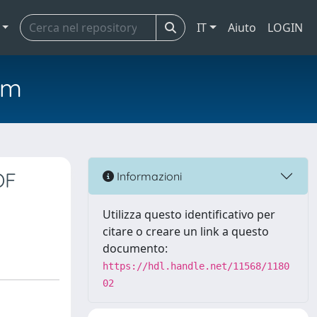
IT
Aiuto
LOGIN
em
OF
Informazioni
Utilizza questo identificativo per
citare o creare un link a questo
documento:
https://hdl.handle.net/11568/1180
02