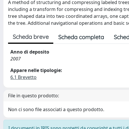
A method of structuring and compressing labeled trees
including a transform for compressing and indexing tre
tree shaped data into two coordinated arrays, one captu
the tree. Additional navigational operations and basi
Scheda breve
Scheda completa
Sched
Anno di deposito
2007
Appare nelle tipologie:
6.1 Brevetto
File in questo prodotto:
Non ci sono file associati a questo prodotto.
I documenti in IRIS sono protetti da copyright e tutti i di