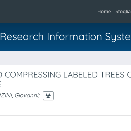
Home
Sfoglia
al Research Information Syst
 COMPRESSING LABELED TREES 
E
INI, Giovanni
;