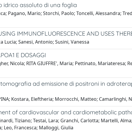
idrico assoluto di una foglia
uca; Pagano, Mario; Storchi, Paolo; Toncelli, Alessandra; Tred
USING IMMUNOFLUORESCENCE AND USES THER
ca Lucia; Sanesi, Antonio; Susini, Vanessa
APOA1 E DOSAGGI
r, Nicola; RITA GIUFFRE', Maria; Pettinato, Mariateresa; R
 tomografia ad emissione di positroni in adrotera
INA; Kostara, Eleftheria; Morrocchi, Matteo; Camarlinghi, N
ment of cardiovascular and cardiometabolic path
rdi, Tiziano; Testai, Lara; Granchi, Carlotta; Martelli, Alma; 
; Leo, Francesca; Malloggi, Giulia