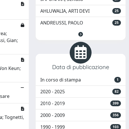
AHLUWALIA, ARTI DEVI
25
ANDREUSSI, PAOLO
25
rea;
si, Gian;
Data di pubblicazione
 Won Keun;
In corso di stampa
1
2020 - 2025
82
esare
2010 - 2019
399
2000 - 2009
356
a; Tognetti,
1990 - 1999
103