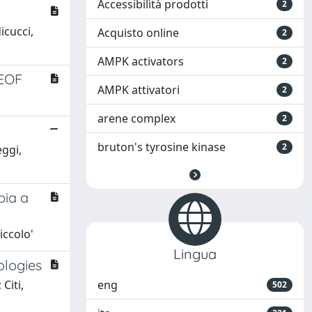
Accessibilità prodotti
2
icucci,
Acquisto online
2
AMPK activators
2
EOF
AMPK attivatori
2
arene complex
2
bruton's tyrosine kinase
2
eggi,
pia a
iccolo'
Lingua
ologies
Citi,
eng
502