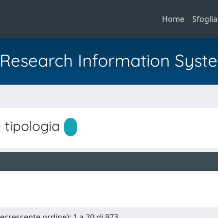
Home
Sfoglia
al Research Information Syst
tipologia
Decrescente ordine): 1 a 20 di 973