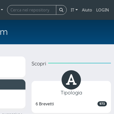
IT
Aiuto
LOGIN
em
Scopri
Tipologia
6 Brevetti
973