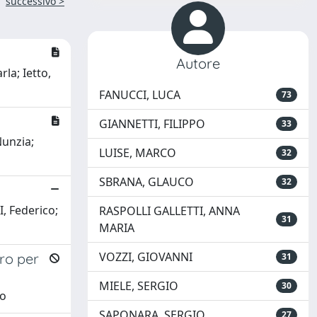
successivo >
Autore
rla; Ietto,
FANUCCI, LUCA
73
GIANNETTI, FILIPPO
33
Nunzia;
LUISE, MARCO
32
SBRANA, GLAUCO
32
I, Federico;
RASPOLLI GALLETTI, ANNA
31
MARIA
VOZZI, GIOVANNI
ro per
31
MIELE, SERGIO
30
co
SAPONARA, SERGIO
27