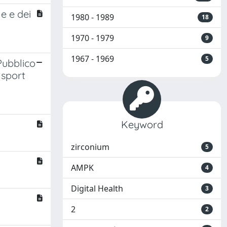
e e dei
1980 - 1989
18
1970 - 1979
9
1967 - 1969
5
Pubblico
nsport
Keyword
zirconium
5
AMPK
4
Digital Health
3
2
2