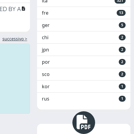
ita
321
ED BY A
fre
13
ger
5
chi
2
successivo >
jpn
2
por
2
sco
2
kor
1
rus
1