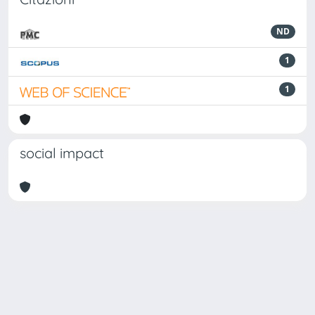
ND
1
1
social impact
Powered by
IRIS
-
about IRIS
-