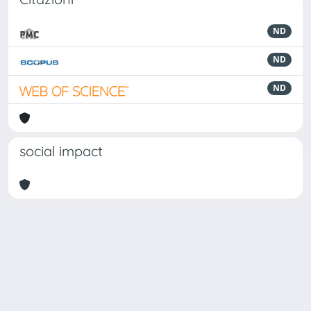
ND
ND
ND
social impact
Powered by
IRIS
-
about IRIS
-