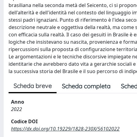
brasiliana nella seconda metà del Seicento, ci si propon
dell'alterità e dell'identità nel contesto del linguaggio 
stessi padri ignaziani. Punto di riferimento è l'idea sec
descrizione neutrale e oggettiva della realtà, ma come s
con efficacia sulla realtà. Il caso dei gesuiti in Brasi
logiche che insistevano su nascita, provenienza e formazi
ripercussioni sulla proposta di configurazione territoriale
Le argomentazioni e le tecniche discorsive impiegate ne
identitarie che avrebbero dato vita a gerarchie sociali 
la successiva storia del Brasile e il suo percorso di ind
Scheda breve
Scheda completa
Sched
Anno
2022
Codice DOI
https://dx.doi.org/10.19229/1828-230X/56102022