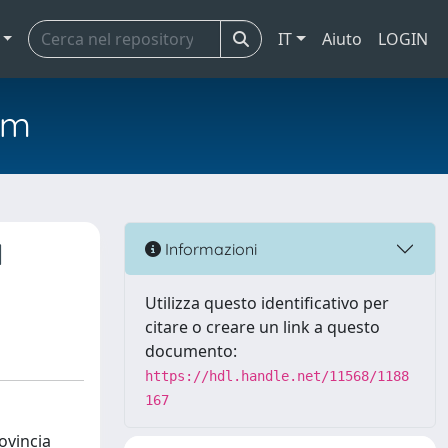
IT
Aiuto
LOGIN
em
l
Informazioni
Utilizza questo identificativo per
citare o creare un link a questo
documento:
https://hdl.handle.net/11568/1188
167
ovincia