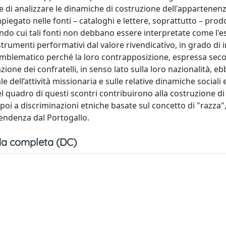
e di analizzare le dinamiche di costruzione dell'appartenenz
impiegato nelle fonti – cataloghi e lettere, soprattutto – prod
ondo cui tali fonti non debbano essere interpretate come l'e
trumenti performativi dal valore rivendicativo, in grado di 
le è emblematico perché la loro contrapposizione, espressa se
one dei confratelli, in senso lato sulla loro nazionalità, eb
 dell’attività missionaria e sulle relative dinamiche sociali e
l quadro di questi scontri contribuirono alla costruzione di
e poi a discriminazioni etniche basate sul concetto di "razz
ipendenza dal Portogallo.
a completa (DC)