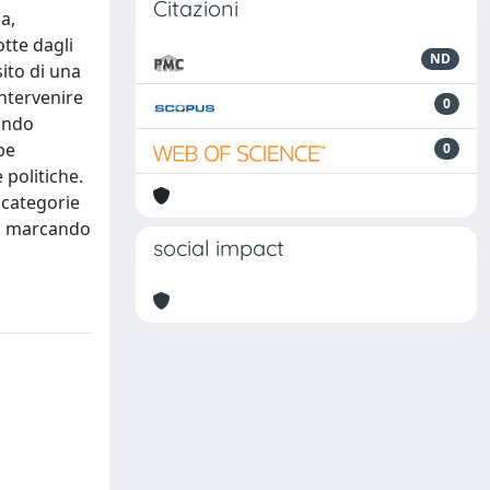
Citazioni
a,
otte dagli
ND
sito di una
intervenire
0
condo
be
0
 politiche.
 categorie
a", marcando
social impact