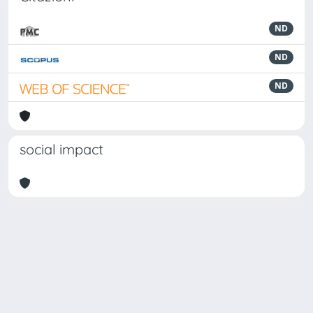
ND
ND
ND
social impact
Powered by
IRIS
-
about IRIS
-