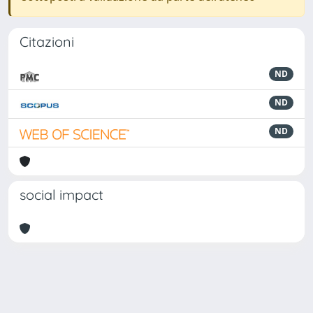
Citazioni
ND
ND
ND
social impact