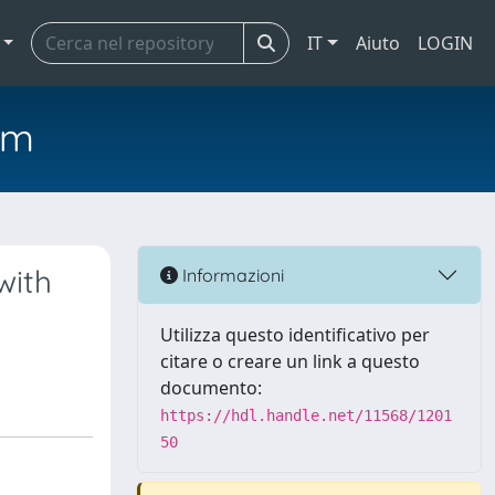
IT
Aiuto
LOGIN
em
with
Informazioni
Utilizza questo identificativo per
citare o creare un link a questo
documento:
https://hdl.handle.net/11568/1201
50