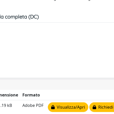
a completa (DC)
mensione
Formato
.19 kB
Adobe PDF
Visualizza/Apri
Richiedi