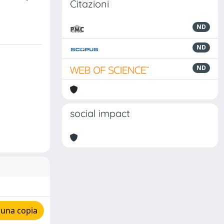
Citazioni
ND
ND
ND
social impact
 una copia