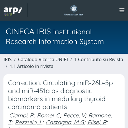
CINECA IRIS
Institutional
Research Information System
IRIS
Catalogo Ricerca UNIPI
1 Contributo su Rivista
1.1 Articolo in rivista
Correction: Circulating miR‑26b‑5p
and miR‑451a as diagnostic
biomarkers in medullary thyroid
carcinoma patients
Ciampi, R
;
Romei, C
;
Pecce, V
;
Ramone,
T
;
Pezzullo, L
;
Castagna, M G
;
Elisei, R
;