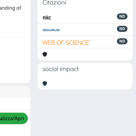
Citazioni
tanding of
ND
ND
ND
social impact
alizza/Apri