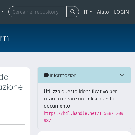
IT
Aiuto
LOGIN
em
 da
Informazioni
mazione
Utilizza questo identificativo per
citare o creare un link a questo
documento:
https://hdl.handle.net/11568/1209
987