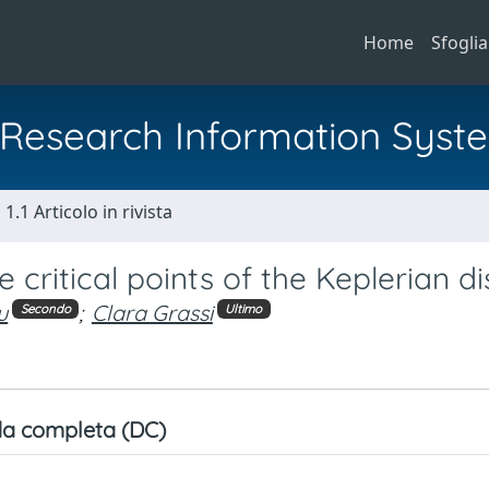
Home
Sfoglia
al Research Information Syst
1.1 Articolo in rivista
 critical points of the Keplerian d
u
;
Clara Grassi
Secondo
Ultimo
a completa (DC)