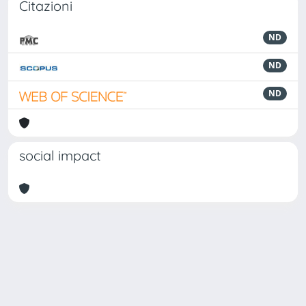
Citazioni
ND
ND
ND
social impact
Powered by
IRIS
-
about IRIS
-