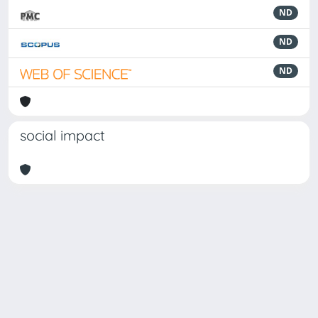
ND
ND
ND
social impact
Powered by
IRIS
-
about IRIS
-
Utilizzo dei cookie
Copyright © 2026