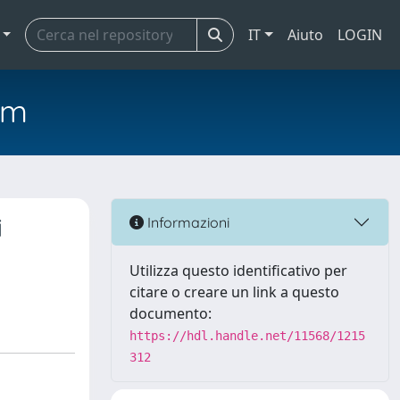
IT
Aiuto
LOGIN
em
i
Informazioni
Utilizza questo identificativo per
citare o creare un link a questo
documento:
https://hdl.handle.net/11568/1215
312