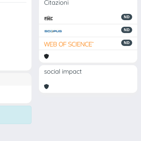
Citazioni
ND
ND
ND
social impact