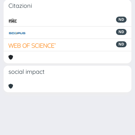
Citazioni
ND
ND
ND
social impact