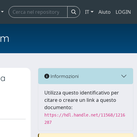
IT
Aiuto
LOGIN
em
ra
Informazioni
Utilizza questo identificativo per
citare o creare un link a questo
documento:
https://hdl.handle.net/11568/1216
287