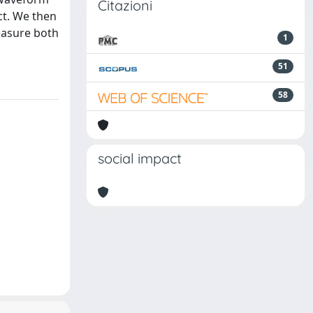
Citazioni
ct. We then
easure both
1
51
58
social impact