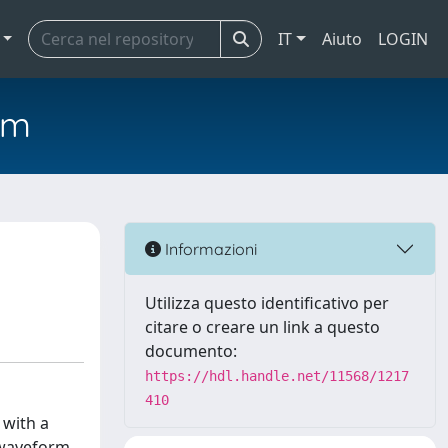
IT
Aiuto
LOGIN
em
Informazioni
Utilizza questo identificativo per
citare o creare un link a questo
documento:
https://hdl.handle.net/11568/1217
410
 with a
e waveform