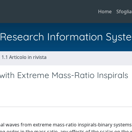
Home
Sfoglia
al Research Information Syst
1.1 Articolo in rivista
 with Extreme Mass-Ratio Inspirals
ional waves from extreme mass-ratio inspirals-binary systems
ng order in the mass ratio, any effects of the scalar on th