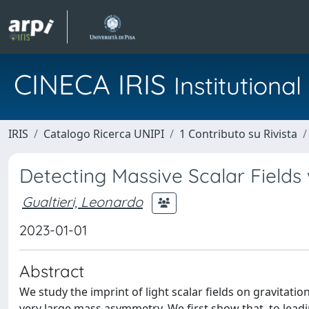
CINECA IRIS
Institution
IRIS
Catalogo Ricerca UNIPI
1 Contributo su Rivista
Detecting Massive Scalar Fields
Gualtieri, Leonardo
2023-01-01
Abstract
We study the imprint of light scalar fields on gravitat
very large mass asymmetry. We first show that, to leadi