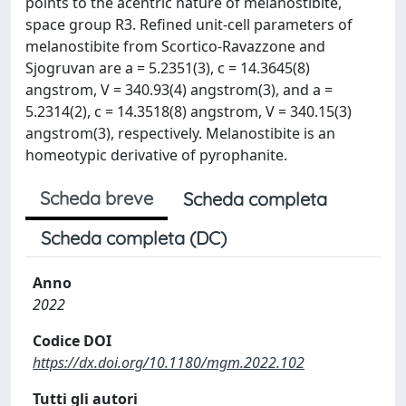
points to the acentric nature of melanostibite,
space group R3. Refined unit-cell parameters of
melanostibite from Scortico-Ravazzone and
Sjogruvan are a = 5.2351(3), c = 14.3645(8)
angstrom, V = 340.93(4) angstrom(3), and a =
5.2314(2), c = 14.3518(8) angstrom, V = 340.15(3)
angstrom(3), respectively. Melanostibite is an
homeotypic derivative of pyrophanite.
Scheda breve
Scheda completa
Scheda completa (DC)
Anno
2022
Codice DOI
https://dx.doi.org/10.1180/mgm.2022.102
Tutti gli autori