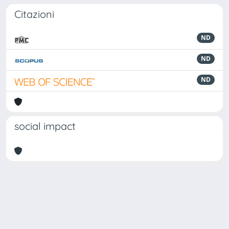
Citazioni
ND
ND
ND
social impact