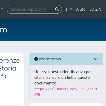
IT
Aiuto
LOGIN
em
ferenze
Informazioni
Storia
Utilizza questo identificativo per
3),
citare o creare un link a questo
documento:
https://hdl.handle.net/11568/1219
075