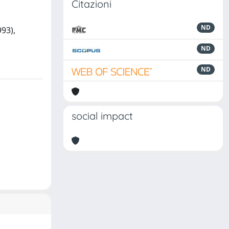
Citazioni
ND
993),
ND
ND
social impact