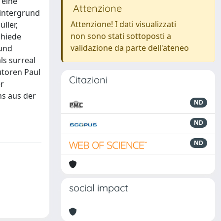
 eine
Attenzione
hintergrund
Attenzione! I dati visualizzati
ller,
non sono stati sottoposti a
chiede
validazione da parte dell'ateneo
 und
ls surreal
utoren Paul
Citazioni
er
ns aus der
ND
ND
ND
social impact