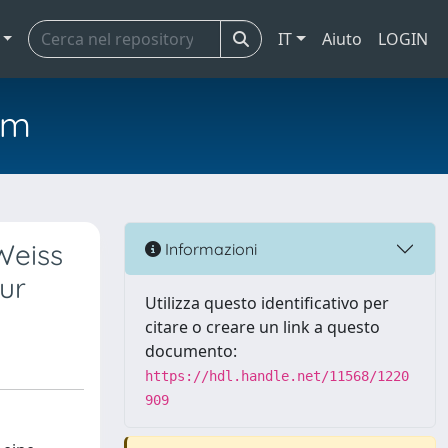
IT
Aiuto
LOGIN
em
Weiss
Informazioni
ur
Utilizza questo identificativo per
citare o creare un link a questo
documento:
https://hdl.handle.net/11568/1220
909