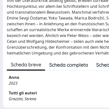
Von der Literaturkritik allseitig gelobt, erleben surre
Hochkonjunktur, vor allem bei Schriftstellern und Schri
und transnationalem Bewusstsein. Manchmal verfahren 
Emine Sevgi Özdamar, Yoko Tawada, Marica Bodrožić, S
zwischen ihnen – in Anlehnung an den französischen S
schaffen an surrealistische Werke erinnernde literarisc
bezeich-net werden. Ähnlich wie Peter Weiss – oder wie
Celan und Wolfgang Hildesheimer – teilen auch viele heu
Grenzüberschreitung, der Konfrontation mit dem Nicht-
heimatlichen Umgebung und des gebrochenen Verhältnis
Scheda breve
Scheda completa
Sched
Anno
2023
Tutti gli autori
Grazzini, Serena