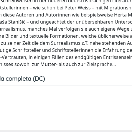
ale Schreibweisen in der neueren deutschsprachigen Literatur
ftstellerinnen – wie schon bei Peter Weiss – mit Migrations
diese Autoren und Autorinnen wie beispielsweise Herta Mü
aša Stanišić – und ungeachtet der unübersehbaren Unters
urrealismus, manches Mal verfolgen sie auch eigene Wege
he Bilder und textuelle Formationen, welche üblicherweise a
 zu seiner Zeit die dem Surrealismus z.T. nahe stehenden A
tige Schriftsteller und Schriftstellerinnen die Erfahrung d
Vertrauten, in einigen Fällen des endgültigen Entrissensei
ses sowohl zur Mutter- als auch zur Zielsprache...
a completa (DC)