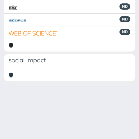
ND
ND
ND
social impact
Powered by
IRIS
-
about IRIS
-
Utilizzo dei cookie
Copyright © 2026